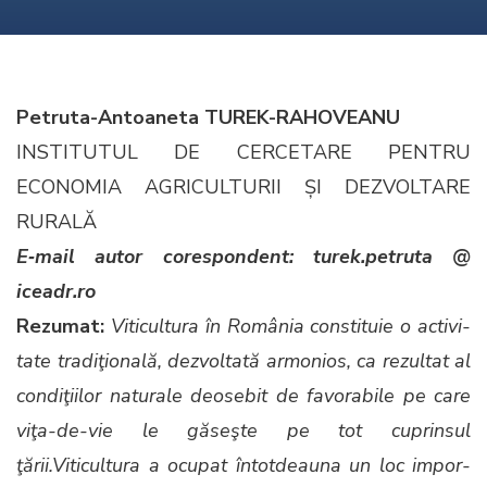
Petru­ta-Antoane­ta TUREK-RAHOVEANU
INSTITUTUL DE CERCETARE PENTRU
ECONOMIA AGRICULTURII ȘI DEZVOLTARE
RURALĂ
E‑mail autor core­spon­dent:
turek.petruta @
iceadr.ro
Rezu­mat:
Viti­cul­tura în Româ­nia con­sti­tu­ie o activ­i­
tate tradiţion­ală, dez­voltată armo­nios, ca rezul­tat al
condiţi­ilor nat­u­rale deosebit de favor­a­bile pe care
viţa-de-vie le găseşte pe tot cuprin­sul
ţării.Viticultura a ocu­pat întot­deau­na un loc impor­