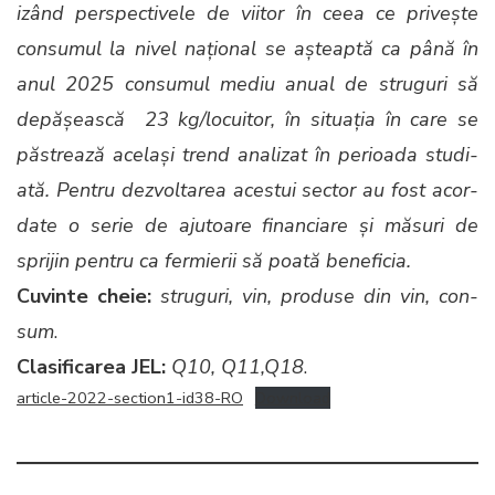
izând per­spec­tivele de viitor în ceea ce privește
con­sumul la niv­el națion­al se așteap­tă ca până în
anul 2025 con­sumul mediu anu­al de struguri să
depășească 23 kg/locuitor, în situ­ația în care se
păstrează ace­lași trend anal­izat în perioa­da stu­di­
ată. Pen­tru dez­voltarea aces­tui sec­tor au fost acor­
date o serie de aju­toare finan­cia­re și măsuri de
spri­jin pen­tru ca fer­mierii să poată ben­e­fi­cia.
Cuvinte cheie:
struguri, vin, pro­duse din vin, con­
sum
.
Clasi­fi­carea JEL:
Q10, Q11,Q18
.
arti­cle-2022-sec­tion1-id38-RO
Down­load