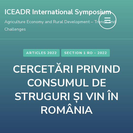
Skip
ICEADR International Symposium
to
Agriculture Economy and Rural Development – Trends and
content
Challenges
(Press
Enter)
ARTICLES 2022
SECTION 1 RO - 2022
CERCETĂRI PRIVIND
CONSUMUL DE
STRUGURI ȘI VIN ÎN
ROMÂNIA