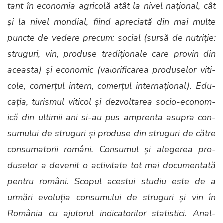
tant în econo­mia agri­colă atât la niv­el națion­al, cât
și la niv­el mon­di­al, fiind apre­ci­ată din mai multe
puncte de vedere pre­cum: social (sursă de nutriție:
struguri, vin, pro­duse tradiționale care provin din
aceas­ta) și eco­nom­ic (val­ori­fi­carea pro­duselor viti­
cole, com­erțul intern, com­erțul inter­națion­al). Edu­
cația, tur­is­mul viti­col și dez­voltarea socio-eco­nom­
ică din ultimii ani si-au pus amprenta asupra con­
sumu­lui de struguri și pro­duse din struguri de către
con­suma­torii români. Con­sumul și alegerea pro­
duselor a devenit o activ­i­tate tot mai doc­u­men­tată
pen­tru români. Scop­ul aces­tui studiu este de a
urmări evoluția con­sumu­lui de struguri și vin în
Româ­nia cu aju­torul indi­ca­to­rilor sta­tis­ti­ci. Anal­